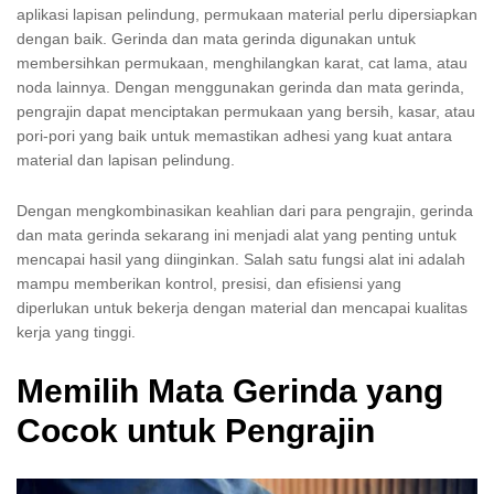
aplikasi lapisan pelindung, permukaan material perlu dipersiapkan
dengan baik. Gerinda dan mata gerinda digunakan untuk
membersihkan permukaan, menghilangkan karat, cat lama, atau
noda lainnya. Dengan menggunakan gerinda dan mata gerinda,
pengrajin dapat menciptakan permukaan yang bersih, kasar, atau
pori-pori yang baik untuk memastikan adhesi yang kuat antara
material dan lapisan pelindung.
Dengan mengkombinasikan keahlian dari para pengrajin, gerinda
dan mata gerinda sekarang ini menjadi alat yang penting untuk
mencapai hasil yang diinginkan. Salah satu fungsi alat ini adalah
mampu memberikan kontrol, presisi, dan efisiensi yang
diperlukan untuk bekerja dengan material dan mencapai kualitas
kerja yang tinggi.
Memilih Mata Gerinda yang
Cocok untuk Pengrajin