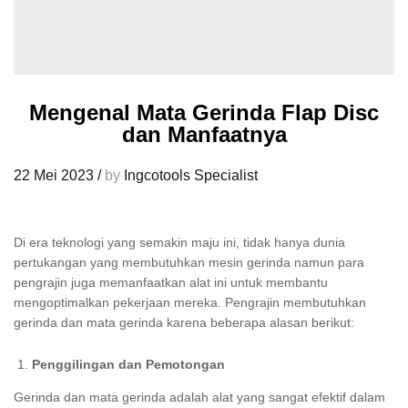
Mengenal Mata Gerinda Flap Disc
dan Manfaatnya
22 Mei 2023
/
by
Ingcotools Specialist
Di era teknologi yang semakin maju ini, tidak hanya dunia
pertukangan yang membutuhkan mesin gerinda namun para
pengrajin juga memanfaatkan alat ini untuk membantu
mengoptimalkan pekerjaan mereka. Pengrajin membutuhkan
gerinda dan mata gerinda karena beberapa alasan berikut:
Penggilingan dan Pemotongan
Gerinda dan mata gerinda adalah alat yang sangat efektif dalam