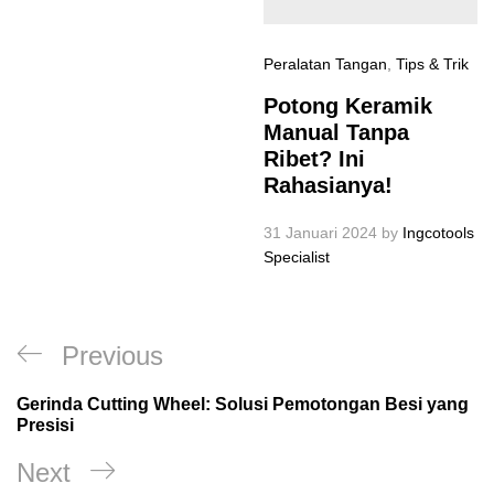
Peralatan Tangan
,
Tips & Trik
Potong Keramik
Manual Tanpa
Ribet? Ini
Rahasianya!
31 Januari 2024
by
Ingcotools
Specialist
Navigasi
Previous
Previous
pos
Post
Gerinda Cutting Wheel: Solusi Pemotongan Besi yang
Presisi
Next
Next