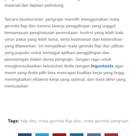
material dan lapisan pelindung.
Secara keseluruhan, pengrajin memilih menggunakan mata
gerinda flap disc karena kinerja penggilingan yang unggul,
kemampuan penghalusan permukaan, kontrol yang lebih baik,
umur pakai yang lebih lama, serta keamanan dan kebersihan
yang ditawarkan. Ini menjadikan mata gerinda flap disc pilihan
yang populer untuk berbagai aplikasi penggilingan dan
pemotongan dalam dunia pengrajin. Jangan ragu untuk
mengkonsultasikan kebutuhan Anda dengan
Ingcotools
agar
mesin yang Anda pilih bisa mencapai kualitas kerja yang tinggi,
meningkatkan efisiensi kerja yang optimal, dan hasil akhir yang
memuaskan.
Tags:
falp disc
,
mata gerinda flap disc
,
mata gerinda pengrajin