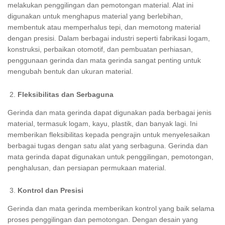
melakukan penggilingan dan pemotongan material. Alat ini
digunakan untuk menghapus material yang berlebihan,
membentuk atau memperhalus tepi, dan memotong material
dengan presisi. Dalam berbagai industri seperti fabrikasi logam,
konstruksi, perbaikan otomotif, dan pembuatan perhiasan,
penggunaan gerinda dan mata gerinda sangat penting untuk
mengubah bentuk dan ukuran material.
Fleksibilitas dan Serbaguna
Gerinda dan mata gerinda dapat digunakan pada berbagai jenis
material, termasuk logam, kayu, plastik, dan banyak lagi. Ini
memberikan fleksibilitas kepada pengrajin untuk menyelesaikan
berbagai tugas dengan satu alat yang serbaguna. Gerinda dan
mata gerinda dapat digunakan untuk penggilingan, pemotongan,
penghalusan, dan persiapan permukaan material.
Kontrol dan Presisi
Gerinda dan mata gerinda memberikan kontrol yang baik selama
proses penggilingan dan pemotongan. Dengan desain yang