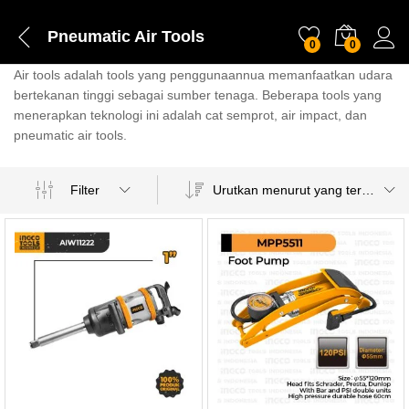
Pneumatic Air Tools
0
0
Air tools adalah tools yang penggunaannua memanfaatkan udara
bertekanan tinggi sebagai sumber tenaga. Beberapa tools yang
menerapkan teknologi ini adalah cat semprot, air impact, dan
pneumatic air tools.
Urutkan menurut yang terbaru
Filter