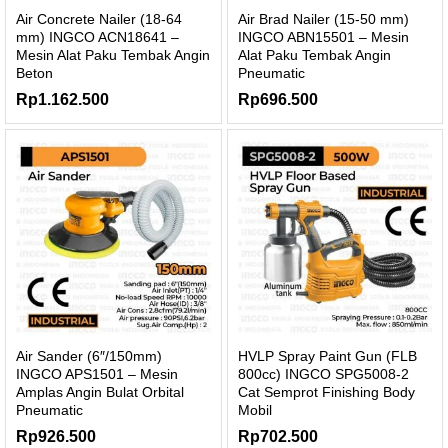
Air Concrete Nailer (18-64
Air Brad Nailer (15-50 mm)
mm) INGCO ACN18641 –
INGCO ABN15501 – Mesin
Mesin Alat Paku Tembak Angin
Alat Paku Tembak Angin
Beton
Pneumatic
Rp
1.162.500
Rp
696.500
Air Sander (6″/150mm)
HVLP Spray Paint Gun (FLB
INGCO APS1501 – Mesin
800cc) INGCO SPG5008-2
Amplas Angin Bulat Orbital
Cat Semprot Finishing Body
Pneumatic
Mobil
Rp
926.500
Rp
702.500