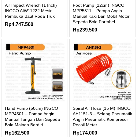
Air Impact Wrench (1 Inch)
Foot Pump (12cm) INGCO
INGCO AIW11222 Mesin
MPP5511 – Pompa Angin
Pembuka Baut Roda Truk
Manual Kaki Ban Mobil Motor
Sepeda Bola Portabel
Rp
4.747.500
Rp
239.500
Hand Pump (50cm) INGCO
Spiral Air Hose (15 M) INGCO
MPP4501 – Pompa Angin
AH1151-3 – Selang Pneumatik
Manual Tangan Ban Sepeda
Angin Pneumatic Kompresor
Bola Mainan Berdiri
Recoil Meter
Rp
162.500
Rp
174.000