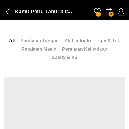
Kamu Perlu Tahu: 3 Grafik Ukuran Mata Bor untuk Memudahkan Pemilihan
0
0
All
Peralatan Tangan
Alat Industri
Tips & Trik
Peralatan Mesin
Peralatan Kelistrikan
Safety & K3