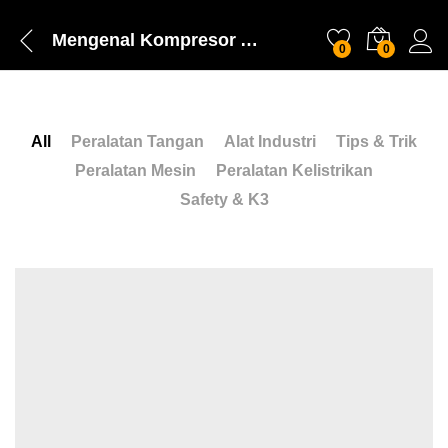
Mengenal Kompresor Angin, Fungsi, dan Cara Kerjanya
0
0
All
Peralatan Tangan
Alat Industri
Tips & Trik
Peralatan Mesin
Peralatan Kelistrikan
Safety & K3