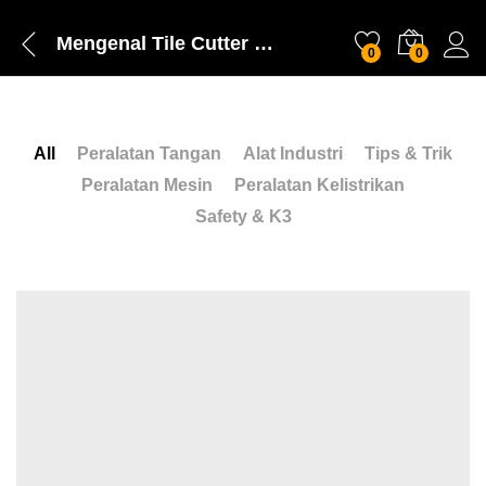
Mengenal Tile Cutter Blade dan Jenisnya
0
0
All
Peralatan Tangan
Alat Industri
Tips & Trik
Peralatan Mesin
Peralatan Kelistrikan
Safety & K3