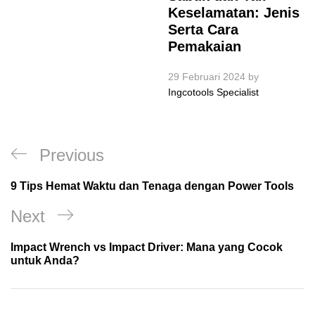
Keselamatan: Jenis
Serta Cara
Pemakaian
29 Februari 2024
by
Ingcotools Specialist
Navigasi
Previous
Previous
pos
Post
9 Tips Hemat Waktu dan Tenaga dengan Power Tools
Next
Next
Post
Impact Wrench vs Impact Driver: Mana yang Cocok
untuk Anda?