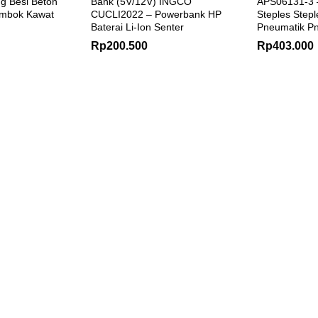
g Besi Beton
Bank (5V/12V) INGCO
APS06131-3 –
embok Kawat
CUCLI2022 – Powerbank HP
Steples Step
Baterai Li-Ion Senter
Pneumatik Pn
Rp
200.500
Rp
403.000