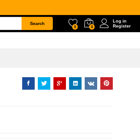
Rp
83.000
Log in
Search
Register
0
0
ETY
WATER & GARDEN
CONSTRUCTION