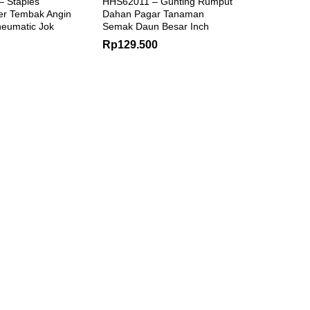
 Staples
HHS62011 – Gunting Rumput
ler Tembak Angin
Dahan Pagar Tanaman
eumatic Jok
Semak Daun Besar Inch
Rp
129.500