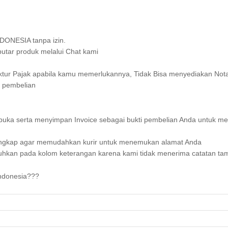
DONESIA tanpa izin.
utar produk melalui Chat kami
ktur Pajak apabila kamu memerlukannya, Tidak Bisa menyediakan Nota
i pembelian
buka serta menyimpan Invoice sebagai bukti pembelian Anda untuk men
engkap agar memudahkan kurir untuk menemukan alamat Anda
utuhkan pada kolom keterangan karena kami tidak menerima catatan ta
Indonesia???