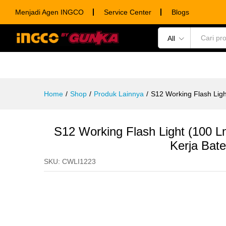
S12 Working Flash Light (100 L
Menjadi Agen INGCO
Service Center
Blogs
Description
Specification
Ulasan (0)
All
POWER TOOLS
HAND TOOLS
CONSUM
Home
/
Shop
/
Produk Lainnya
/
S12 Working Flash Lig
S12 Working Flash Light (100
Kerja Bate
SKU:
CWLI1223