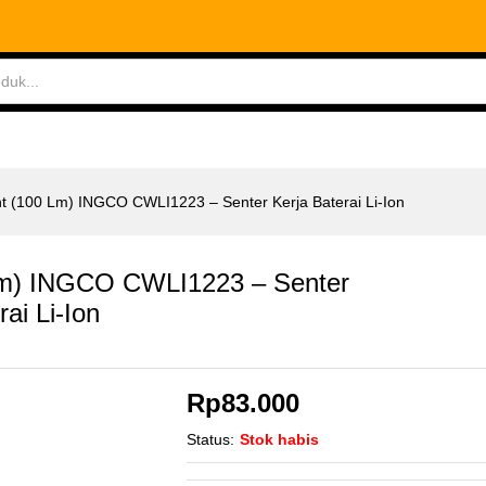
m) INGCO CWLI1223 - Senter Kerja Baterai Li-Ion
ABLES
MEASURING TOOLS
AIR TOOLS
SAF
ht (100 Lm) INGCO CWLI1223 – Senter Kerja Baterai Li-Ion
 Lm) INGCO CWLI1223 – Senter
rai Li-Ion
Rp
83.000
Status:
Stok habis