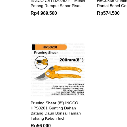
INGCO CSTLI202522 – Mesin
HBC0836 Guntin
Potong Rumput Senar Pisau
Rantai Behel G
Rp
4.989.500
Rp
574.500
Pruning Shear (8″) INGCO
HPS0201 Gunting Dahan
Batang Daun Bonsai Taman
Tukang Kebun Inch
Rp
56.000