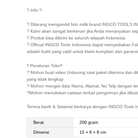
? Info ?:
? Dilarang mengambil foto milik brand INGCO TOOLS IN
? Kami akan sangat berkenan jika Anda menanyakan sep
? Produk bisa dikirim ke seluruh wilayah Indonesia
? Official INGCO Tools Indonesia dapat menyediakan Fa
adalah bukti yang valid untuk klaim komplain dan garans
‼️ Peraturan Toko‼️:
? Mohon buat video Unboxing saat paket diterima dan di
yang tidak lengkap
? Mohon mengisi data Nama, Alamat, No Telp dengan l
?Mohon menuliskan catatan terkait pengiriman jika dib
Terima kasih & Selamat berkarya dengan INGCO Tools 
Berat
200 gram
Dimensi
15 × 8 × 8 cm