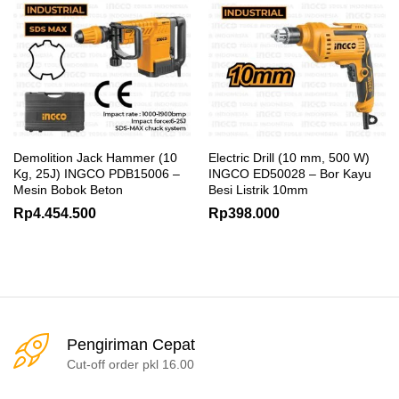
Demolition Jack Hammer (10
Electric Drill (10 mm, 500 W)
Kg, 25J) INGCO PDB15006 –
INGCO ED50028 – Bor Kayu
Mesin Bobok Beton
Besi Listrik 10mm
Rp
4.454.500
Rp
398.000
Pengiriman Cepat
Cut-off order pkl 16.00