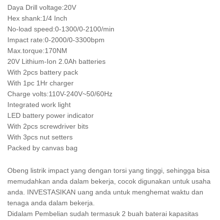
Daya Drill voltage:20V
Hex shank:1/4 Inch
No-load speed:0-1300/0-2100/min
Impact rate:0-2000/0-3300bpm
Max.torque:170NM
20V Lithium-Ion 2.0Ah batteries
With 2pcs battery pack
With 1pc 1Hr charger
Charge volts:110V-240V~50/60Hz
Integrated work light
LED battery power indicator
With 2pcs screwdriver bits
With 3pcs nut setters
Packed by canvas bag
Obeng listrik impact yang dengan torsi yang tinggi, sehingga bisa
memudahkan anda dalam bekerja, cocok digunakan untuk usaha
anda. INVESTASIKAN uang anda untuk menghemat waktu dan
tenaga anda dalam bekerja.
Didalam Pembelian sudah termasuk 2 buah baterai kapasitas