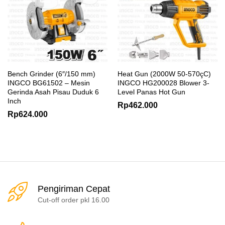
Bench Grinder (6″/150 mm)
Heat Gun (2000W 50-570çC)
INGCO BG61502 – Mesin
INGCO HG200028 Blower 3-
Gerinda Asah Pisau Duduk 6
Level Panas Hot Gun
Inch
Rp
462.000
Rp
624.000
Pengiriman Cepat
Cut-off order pkl 16.00