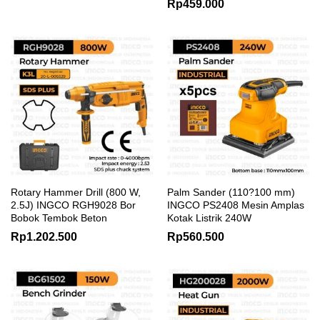
Rp
459.000
Rotary Hammer Drill (800 W,
Palm Sander (110?100 mm)
2.5J) INGCO RGH9028 Bor
INGCO PS2408 Mesin Amplas
Bobok Tembok Beton
Kotak Listrik 240W
Rp
1.202.500
Rp
560.500