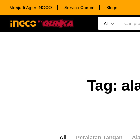
Menjadi Agen INGCO
Service Center
Blogs
All
POWER TOOLS
HAND TOOLS
CONSUM
Tag:
al
All
Peralatan Tangan
Ala