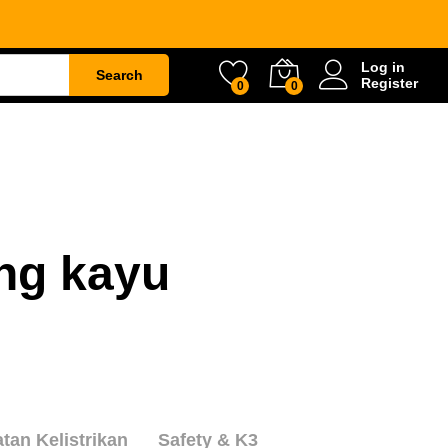
Log in
Search
Register
0
0
ETY
WATER & GARDEN
CONSTRUCTION
ang kayu
atan Kelistrikan
Safety & K3