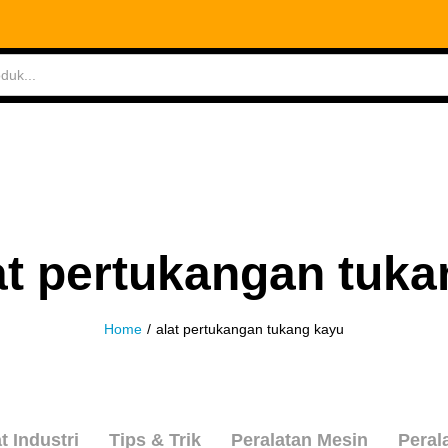
ABLES
MEASURING TOOLS
AIR TOOLS
SAF
at pertukangan tuk
Home
/
alat pertukangan tukang kayu
t Industri
Tips & Trik
Peralatan Mesin
Peral