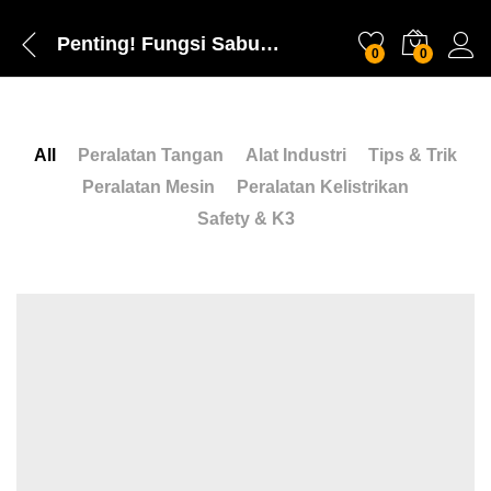
Penting! Fungsi Sabuk Pengaman Pada Pekerja Proyek
0
0
All
Peralatan Tangan
Alat Industri
Tips & Trik
Peralatan Mesin
Peralatan Kelistrikan
Safety & K3