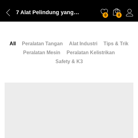
7 Alat Pelindung yang Wajib Dimiliki Pekerja di Ketinggian
0
0
All
Peralatan Tangan
Alat Industri
Tips & Trik
Peralatan Mesin
Peralatan Kelistrikan
Safety & K3