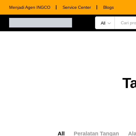
Menjadi Agen INGCO
Service Center
Blogs
All
POWER TOOLS
HAND TOOLS
CONSUM
T
All
Peralatan Tangan
Ala