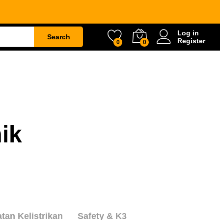
Log in
Search
Register
0
0
ETY
WATER & GARDEN
CONSTRUCTION
ik
atan Kelistrikan
Safety & K3