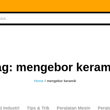
ABLES
MEASURING TOOLS
AIR TOOLS
SAF
ag:
mengebor keram
Home
/
mengebor keramik
t Industri
Tips & Trik
Peralatan Mesin
Peral