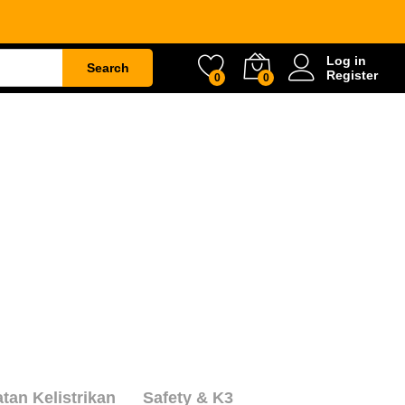
Log in
Search
Register
0
0
ETY
WATER & GARDEN
CONSTRUCTION
atan Kelistrikan
Safety & K3