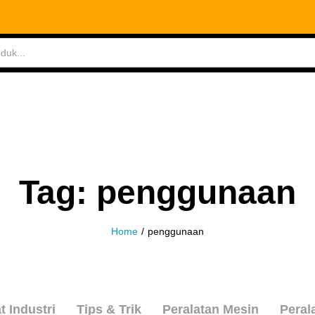
ABLES
MEASURING TOOLS
AIR TOOLS
SAF
Tag:
penggunaan
Home
/
penggunaan
t Industri
Tips & Trik
Peralatan Mesin
Peral