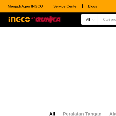
Menjadi Agen INGCO
Service Center
Blogs
All
POWER TOOLS
HAND TOOLS
CONSUM
All
Peralatan Tangan
Ala